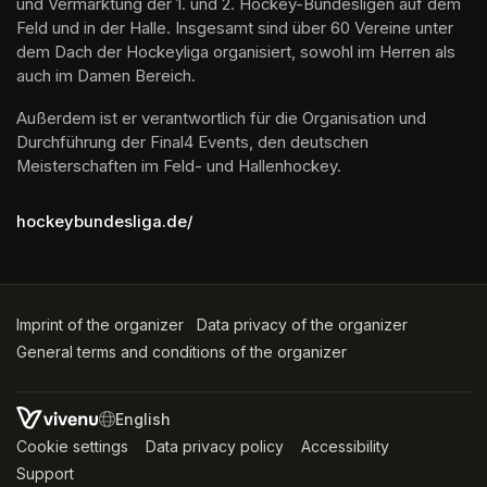
und Vermarktung der 1. und 2. Hockey-Bundesligen auf dem 
Feld und in der Halle. Insgesamt sind über 60 Vereine unter 
dem Dach der Hockeyliga organisiert, sowohl im Herren als 
auch im Damen Bereich.
Außerdem ist er verantwortlich für die Organisation und 
Durchführung der Final4 Events, den deutschen 
Meisterschaften im Feld- und Hallenhockey.
hockeybundesliga.de/
Imprint of the organizer
(opens in a new tab)
Data privacy of the organizer
(opens in 
General terms and conditions of the organizer
(opens in a new ta
SWITCH LANGUAGE
Cookie settings
(opens in a new tab)
Data privacy policy
(opens in a new tab)
Accessibility
(opens in a n
Support
(opens in a new tab)